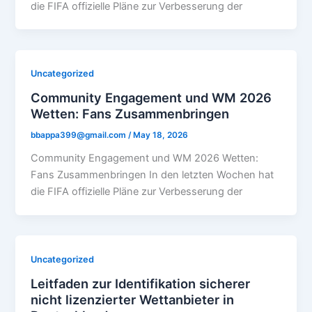
die FIFA offizielle Pläne zur Verbesserung der
Uncategorized
Community Engagement und WM 2026
Wetten: Fans Zusammenbringen
bbappa399@gmail.com
/
May 18, 2026
Community Engagement und WM 2026 Wetten:
Fans Zusammenbringen In den letzten Wochen hat
die FIFA offizielle Pläne zur Verbesserung der
Uncategorized
Leitfaden zur Identifikation sicherer
nicht lizenzierter Wettanbieter in